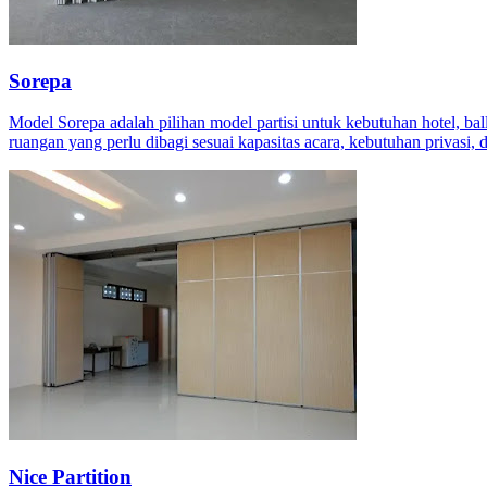
Sorepa
Model Sorepa adalah pilihan model partisi untuk kebutuhan hotel, ba
ruangan yang perlu dibagi sesuai kapasitas acara, kebutuhan privasi, d
Nice Partition