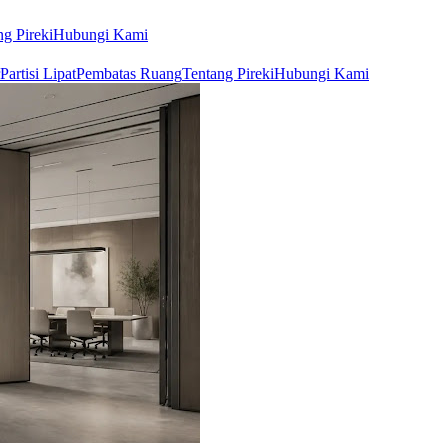
ng Pireki
Hubungi Kami
Partisi Lipat
Pembatas Ruang
Tentang Pireki
Hubungi Kami