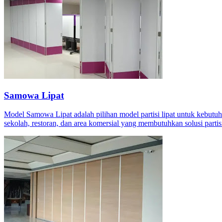
Samowa Lipat
Model Samowa Lipat adalah pilihan model partisi lipat untuk kebutuh
sekolah, restoran, dan area komersial yang membutuhkan solusi part