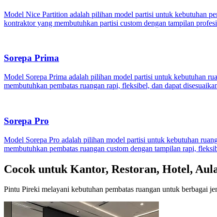
Model Nice Partition adalah pilihan model partisi untuk kebutuhan pe
kontraktor yang membutuhkan partisi custom dengan tampilan profesi
Sorepa Prima
Model Sorepa Prima adalah pilihan model partisi untuk kebutuhan rua
membutuhkan pembatas ruangan rapi, fleksibel, dan dapat disesuaikan 
Sorepa Pro
Model Sorepa Pro adalah pilihan model partisi untuk kebutuhan ruanga
membutuhkan pembatas ruangan custom dengan tampilan rapi, fleksibel
Cocok untuk Kantor, Restoran, Hotel, Aul
Pintu Pireki melayani kebutuhan pembatas ruangan untuk berbagai jen