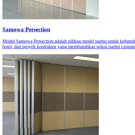
Samowa Persection
Model Samowa Persection adalah pilihan model partisi untuk kebutuha
hotel, dan proyek kontraktor yang membutuhkan solusi partisi custom