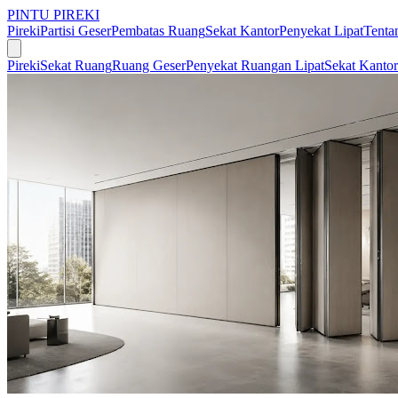
PINTU PIREKI
Pireki
Partisi Geser
Pembatas Ruang
Sekat Kantor
Penyekat Lipat
Tenta
Pireki
Sekat Ruang
Ruang Geser
Penyekat Ruangan Lipat
Sekat Kantor