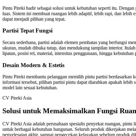
Pintu Pireki hadir sebagai solusi untuk kebutuhan seperti itu. Dengan 
luas. Sistem ini membuat ruangan lebih adaptif, lebih rapi, dan lebi
dapat menjadi pilihan yang tepat.
Partisi Tepat Fungsi
Secara sederhana, partisi adalah elemen pembatas yang berfungsi mem
ukuran, mudah dibuka tutup, dan mendukung tampilan interior. Itula
lipatan, posisi rel, material, intensitas penggunaan, hingga kebutuhan p
Desain Modern & Estetis
Pintu Pireki membantu pelanggan memilih pintu partisi berdasarkan k
informasi tersebut, pilihan partisi pintu dapat diarahkan apakah lebih
model lain sesuai kebutuhan.
CV Pireki Asia
Solusi untuk
Memaksimalkan Fungsi Rua
CV Pireki Asia adalah perusahaan spesialis penyekat ruangan, pintu lip
untuk berbagai kebutuhan bangunan. Seluruh produk dikerjakan melalui
penyelesaian akhir, sampai pengecekan kelayakan sebelum produk diki