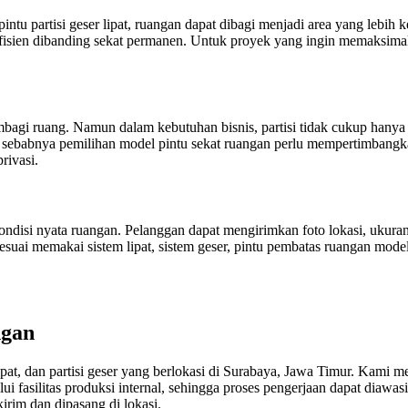
pintu partisi geser lipat, ruangan dapat dibagi menjadi area yang lebih
h efisien dibanding sekat permanen. Untuk proyek yang ingin memaksimalk
bagi ruang. Namun dalam kebutuhan bisnis, partisi tidak cukup hanya 
h sebabnya pemilihan model pintu sekat ruangan perlu mempertimbangkan
rivasi.
ondisi nyata ruangan. Pelanggan dapat mengirimkan foto lokasi, ukura
 sesuai memakai sistem lipat, sistem geser, pintu pembatas ruangan mode
ngan
at, dan partisi geser yang berlokasi di Surabaya, Jawa Timur. Kami memp
 fasilitas produksi internal, sehingga proses pengerjaan dapat diawasi
rim dan dipasang di lokasi.